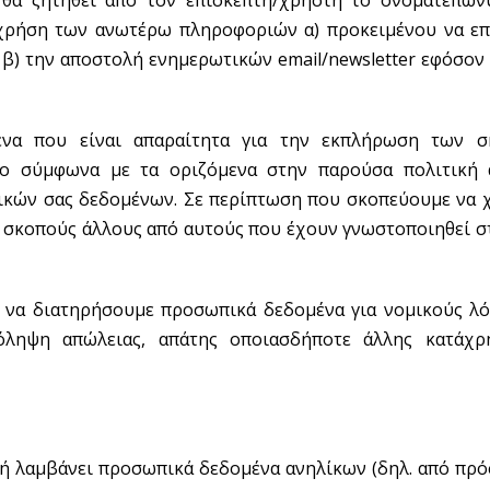
θα ζητηθεί από τον επισκέπτη/χρήστη το ονοματεπών
χρήση των ανωτέρω πληροφοριών α) προκειμένου να επ
, β) την αποστολή ενημερωτικών email/newsletter εφόσο
να που είναι απαραίτητα για την εκπλήρωση των σ
 σύμφωνα με τα οριζόμενα στην παρούσα πολιτική α
ικών σας δεδομένων. Σε περίπτωση που σκοπεύουμε να 
ια σκοπούς άλλους από αυτούς που έχουν γνωστοποιηθεί σ
ι να διατηρήσουμε προσωπικά δεδομένα για νομικούς 
ρόληψη απώλειας, απάτης οποιασδήποτε άλλης κατά
ί ή λαμβάνει προσωπικά δεδομένα ανηλίκων (δηλ. από πρ