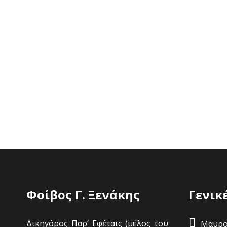
Φοίβος Γ. Ξενάκης
Γενικ
Δικηγόρος Παρ’ Εφέταις (μέλος του
Μαυροκ