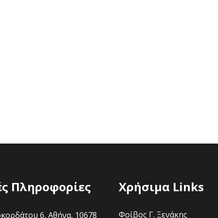
ές Πληροφορίες
Χρήσιμα Links
Φοίβος Γ. Ξενάκης
ορδάτου 6, Αθήνα, 10678