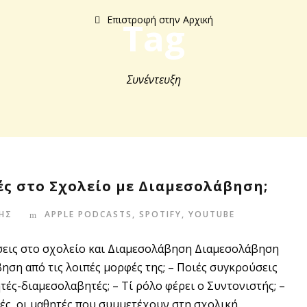
Επιστροφή στην Αρχική
Tag
Συνέντευξη
ές στο Σχολείο με Διαμεσολάβηση;
ΗΣ
APPLE PODCASTS
,
SPOTIFY
,
YOUTUBE
σεις στο σχολείο και Διαμεσολάβηση Διαμεσολάβηση
βηση από τις λοιπές μορφές της; – Ποιές συγκρούσεις
τές-διαμεσολαβητές; – Τί ρόλο φέρει ο Συντονιστής; –
ές, οι μαθητές που συμμετέχουν στη σχολική