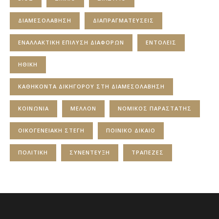
ΔΙΑΜΕΣΟΛΑΒΗΣΗ
ΔΙΑΠΡΑΓΜΑΤΕΥΣΕΙΣ
ΕΝΑΛΛΑΚΤΙΚΗ ΕΠΙΛΥΣΗ ΔΙΑΦΟΡΩΝ
ΕΝΤΟΛΕΙΣ
ΗΘΙΚΗ
ΚΑΘΗΚΟΝΤΑ ΔΙΚΗΓΟΡΟΥ ΣΤΗ ΔΙΑΜΕΣΟΛΑΒΗΣΗ
ΚΟΙΝΩΝΙΑ
ΜΕΛΛΟΝ
ΝΟΜΙΚΟΣ ΠΑΡΑΣΤΑΤΗΣ
ΟΙΚΟΓΕΝΕΙΑΚΗ ΣΤΕΓΗ
ΠΟΙΝΙΚΟ ΔΙΚΑΙΟ
ΠΟΛΙΤΙΚΗ
ΣΥΝΕΝΤΕΥΞΗ
ΤΡΑΠΕΖΕΣ