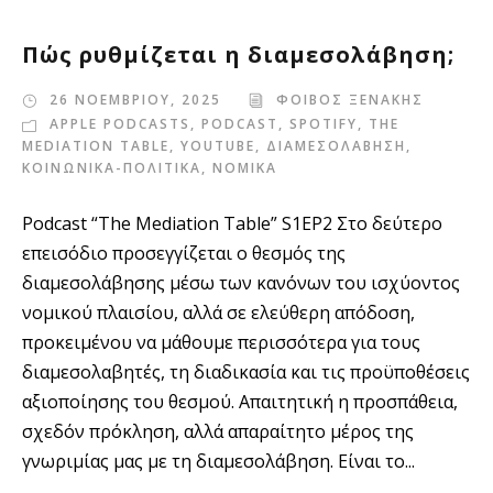
Πώς ρυθμίζεται η διαμεσολάβηση;
26 ΝΟΕΜΒΡΙΟΥ, 2025
ΦΟΙΒΟΣ ΞΕΝΑΚΗΣ
APPLE PODCASTS
,
PODCAST
,
SPOTIFY
,
THE
MEDIATION TABLE
,
YOUTUBE
,
ΔΙΑΜΕΣΟΛΑΒΗΣΗ
,
ΚΟΙΝΩΝΙΚΑ-ΠΟΛΙΤΙΚΑ
,
ΝΟΜΙΚΑ
Podcast “The Mediation Table” S1EP2 Στο δεύτερο
επεισόδιο προσεγγίζεται ο θεσμός της
διαμεσολάβησης μέσω των κανόνων του ισχύοντος
νομικού πλαισίου, αλλά σε ελεύθερη απόδοση,
προκειμένου να μάθουμε περισσότερα για τους
διαμεσολαβητές, τη διαδικασία και τις προϋποθέσεις
αξιοποίησης του θεσμού. Απαιτητική η προσπάθεια,
σχεδόν πρόκληση, αλλά απαραίτητο μέρος της
γνωριμίας μας με τη διαμεσολάβηση. Είναι το...